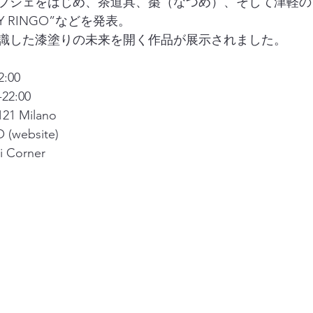
ブジェをはじめ、茶道具、棗（なつめ）、そして津軽の
Y RINGO”などを発表。
識した漆塗りの未来を開く作品が展示されました。
2:00
-22:00
121 Milano
 (
website
)
i Corner