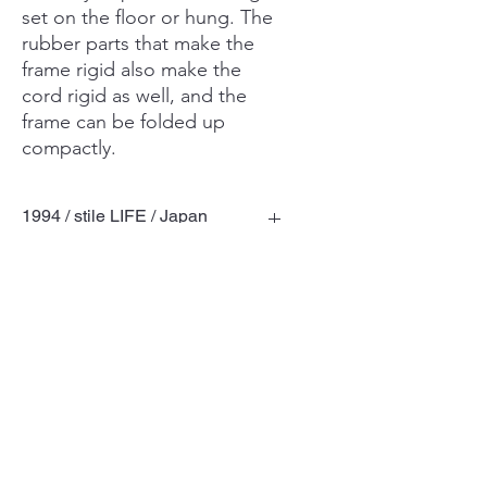
set on the floor or hung. The
rubber parts that make the
frame rigid also make the
cord rigid as well, and the
frame can be folded up
compactly.
1994 / stile LIFE / Japan
Terms of Use
Privacy Policy
© 喜多俊之 TOSHIYUKI KITA DESIGN
LABORATORY Ltd.