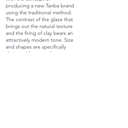
producing a new Tanba brand
using the traditional method.
The contrast of the glaze that
brings out the natural texture
and the firing of clay bears an
attractively modern tone. Size
and shapes are specifically
designed for everyday use.
They are designed so that
these dishes may be used
frequently for all occasions,
both everyday special.
2010 / stile LIFE / Japan