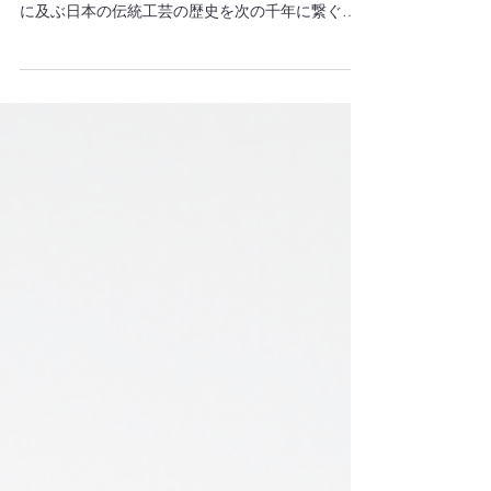
MILLE ANNI PER IL FUTURO」
今年、創刊70 周年を迎えた インテルニマガジン主
催のイベント「CROSSVISION」 において、千年
に及ぶ日本の伝統工芸の歴史を次の千年に繋ぐ、
「過去から未来へ」、「伝統と革新」を交差する
インスタレーション「これまでの千年未来の為
に」展のキュレーションを行った。日本のも...