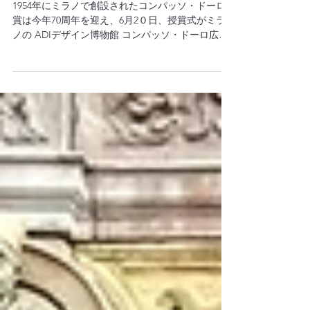
長を務めました
1954年にミラノで創設されたコンパッソ・ドーロ
賞は今年70周年を迎え、6月2０日、授賞式がミラ
ノの ADIデザイン博物館 コンパッソ・ドーロ広場
で行われました 70年に及ぶ歴史の中で権威ある工
業デザイン賞として地位を確立。これまでの受賞
製品のコレクション「ヒストリカルコレ...